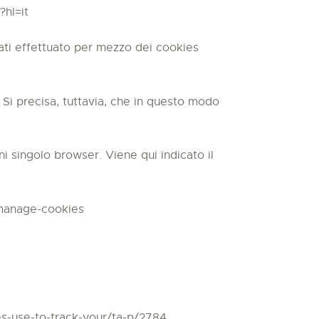
?hl=it
 dati effettuato per mezzo dei cookies
. Si precisa, tuttavia, che in questo modo
i singolo browser. Viene qui indicato il
-manage-cookies
es-use-to-track-your/ta-p/2784