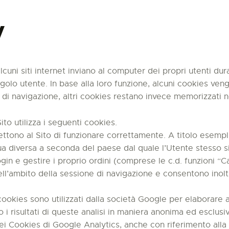
y
alcuni siti internet inviano al computer dei propri utenti dur
olo utente. In base alla loro funzione, alcuni cookies ve
ne di navigazione, altri cookies restano invece memorizzati 
ito utilizza i seguenti cookies.
ttono al Sito di funzionare correttamente. A titolo esempli
ngua diversa a seconda del paese dal quale l’Utente stesso 
login e gestire i proprio ordini (comprese le c.d. funzioni “
ll’ambito della sessione di navigazione e consentono inoltr
ookies sono utilizzati dalla società Google per elaborare an
no i risultati di queste analisi in maniera anonima ed esclusi
i Cookies di Google Analytics, anche con riferimento alla p