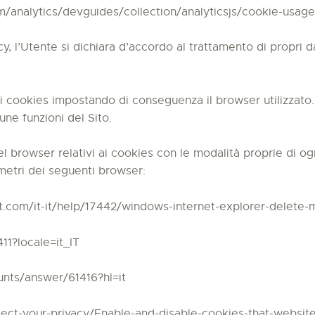
/analytics/devguides/collection/analyticsjs/cookie-usage
icy, l’Utente si dichiara d’accordo al trattamento di propri
 dei cookies impostando di conseguenza il browser utilizzato
une funzioni del Sito.
l browser relativi ai cookies con le modalità proprie di ogn
metri dei seguenti browser:
oft.com/it-it/help/17442/windows-internet-explorer-delete
11?locale=it_IT
nts/answer/61416?hl=it
rotect-your-privacy/Enable-and-disable-cookies-that-websit