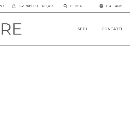
-
€0,00
IST
ITALIANO
SEDI
CONTATTI