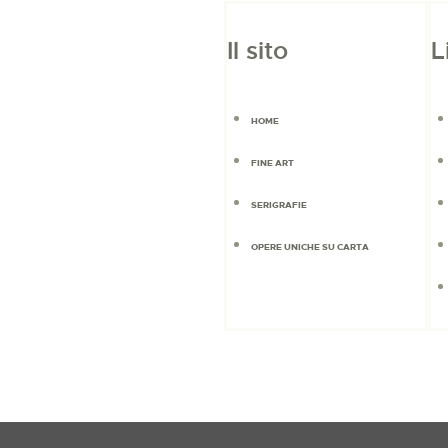
Il sito
L
HOME
FINE ART
SERIGRAFIE
OPERE UNICHE SU CARTA