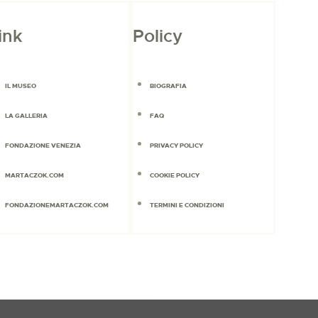
ink
Policy
IL MUSEO
BIOGRAFIA
LA GALLERIA
FAQ
FONDAZIONE VENEZIA
PRIVACY POLICY
MARTACZOK.COM
COOKIE POLICY
FONDAZIONEMARTACZOK.COM
TERMINI E CONDIZIONI