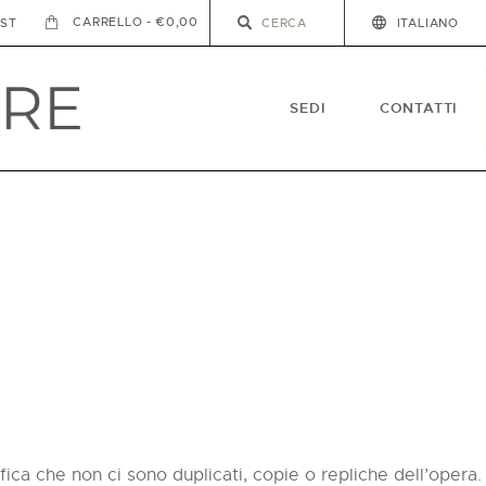
-
€0,00
IST
ITALIANO
SEDI
CONTATTI
ica che non ci sono duplicati, copie o repliche dell’opera.