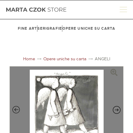
FINE ART
SERIGRAFIE
OPERE UNICHE SU CARTA
HOME
SHOP
Home
Opere uniche su carta
ANGELI
BIOGRAFIA
LE SEDI
CONTATTI
CARRELLO
ACCOUNT
ENGLISH