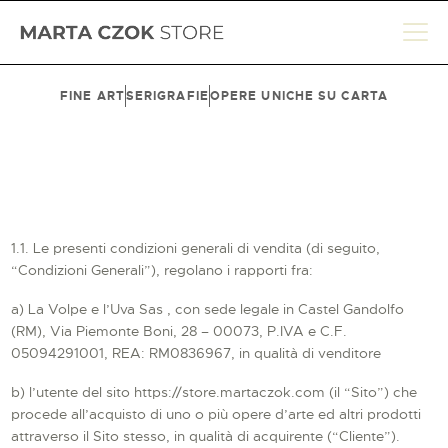
FINE ART
SERIGRAFIE
OPERE UNICHE SU CARTA
HOME
SHOP
BIOGRAFIA
LE SEDI
1.1. Le presenti condizioni generali di vendita (di seguito,
CONTATTI
“Condizioni Generali”), regolano i rapporti fra:
a) La Volpe e l’Uva Sas , con sede legale in Castel Gandolfo
CARRELLO
(RM), Via Piemonte Boni, 28 – 00073, P.IVA e C.F.
ACCOUNT
05094291001, REA: RM0836967, in qualità di venditore
b) l’utente del sito https://store.martaczok.com (il “Sito”) che
ENGLISH
procede all’acquisto di uno o più opere d’arte ed altri prodotti
attraverso il Sito stesso, in qualità di acquirente (“Cliente”).