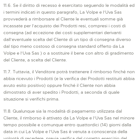
11.6. Se il diritto di recesso è esercitato seguendo le modalità ed
i termini indicati in questo paragrafo, La Volpe e l’Uva Sas
provvederà a rimborsare al Cliente le eventuali somme già
incassate per l’acquisto dei Prodotti resi, compresi i costi di
consegna (ad eccezione dei costi supplementari derivanti
dall’eventuale scelta del Cliente di un tipo di consegna diverso
dal tipo meno costoso di consegna standard offerto da La
Volpe e l’Uva Sas ) o a sostituire il bene con altro di gradimento
del Cliente, a scelta del Cliente.
11.7. Tuttavia, il Venditore potrà trattenere il rimborso finché non
abbia ricevuto i Prodotti (e la verifica dei Prodotti restituiti abbia
avuto esito positivo) oppure finché il Cliente non abbia
dimostrato di aver spedito i Prodotti, a seconda di quale
situazione si verifichi prima.
11.8. Qualunque sia la modalità di pagamento utilizzata dal
Cliente, il rimborso è attivato da La Volpe e l’Uva Sas nel minore
tempo possibile e comunque entro quattordici (14) giorni dalla
data in cui La Volpe e l’Uva Sas è venuta a conoscenza della
volontà di recedere, previa verifica del corretto esercizio del