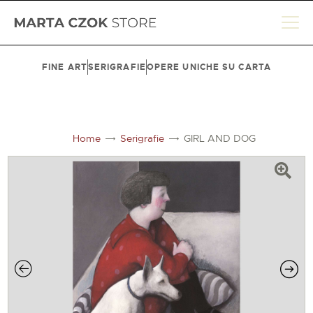
FINE ART
SERIGRAFIE
OPERE UNICHE SU CARTA
HOME
SHOP
Home
Serigrafie
GIRL AND DOG
BIOGRAFIA
LE SEDI
CONTATTI
CARRELLO
ACCOUNT
ENGLISH