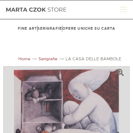
FINE ART
SERIGRAFIE
OPERE UNICHE SU CARTA
HOME
SHOP
Home
Serigrafie
LA CASA DELLE BAMBOLE
BIOGRAFIA
LE SEDI
CONTATTI
CARRELLO
ACCOUNT
ENGLISH