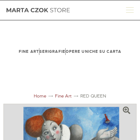
HOME
FINE ART
SERIGRAFIE
OPERE UNICHE SU CARTA
SHOP
BIOGRAFIA
LE SEDI
CONTATTI
Home
Fine Art
RED QUEEN
CARRELLO
ACCOUNT
ENGLISH