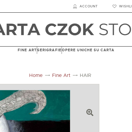
HOME
ACCOUNT
WISHL
SHOP
BIOGRAFIA
FINE ART
SERIGRAFIE
OPERE UNICHE SU CARTA
LE SEDI
CONTATTI
Home
Fine Art
HAIR
CARRELLO
ACCOUNT
ENGLISH