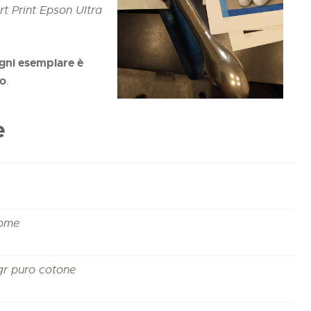
rt Print Epson Ultra
gni esemplare è
to
.
e
rome
gr puro cotone