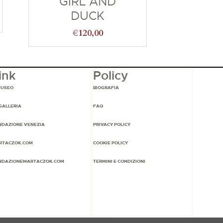
GIRL AND
DUCK
€
120,00
ink
Policy
MUSEO
BIOGRAFIA
GALLERIA
FAQ
NDAZIONE VENEZIA
PRIVACY POLICY
RTACZOK.COM
COOKIE POLICY
NDAZIONEMARTACZOK.COM
TERMINI E CONDIZIONI