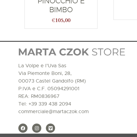
PINOCCHIO E
BIMBO
€
105,00
La Volpe e l’Uva Sas
Via Piemonte Boni, 28,
00073 Castel Gandolfo (RM)
P.IVA e C.F. 05094291001
REA: RM0836967
Tel:
+39 339 438 2094
commerciale@martaczok.com