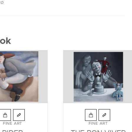
co
zok
FINE ART
FINE ART