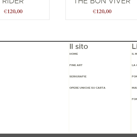
RIDER
THE BON VIVER
€
120,00
€
120,00
Il sito
L
HOME
IL 
FINE ART
LA 
SERIGRAFIE
FO
OPERE UNICHE SU CARTA
MA
FO